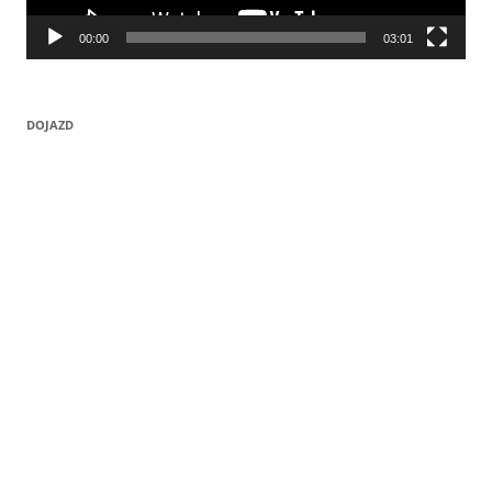
00:00
03:01
DOJAZD