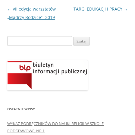
Nawigacja
←
VII edycja warsztatów
TARGI EDUKACJI I PRACY
→
wpisu
„Mądrzy Rodzice” -2019
Szukaj:
OSTATNIE WPISY
WYKAZ PODRĘCZNIKÓW DO NAUKI RELIGII W SZKOLE
PODSTAWOWEJ NR 1