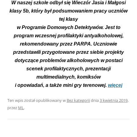
W naszej szkole odbył się Wieczór Jasia i Małgosi
klasy 5b, który był podsumowaniem pracy uczniów
tej klasy
w Programie Domowych Detektywów.
Jest to
p
rogram wczesnej profilaktyki antyalkoholowej,
rekomendowany przez PARPA. Uczniowie
przedstawili przygotowane przez siebie projekty
dotyczące problemów alkoholowych w postaci
scenek profilaktycznych, prezentacji
multimedialnych, komiksów
i opowiadań, a także mini gry terenowej.
więcej
Ten wpis został opublikowany w
Bez kategorii
dnia
3 kwietnia 2019
,
przez
ML
.