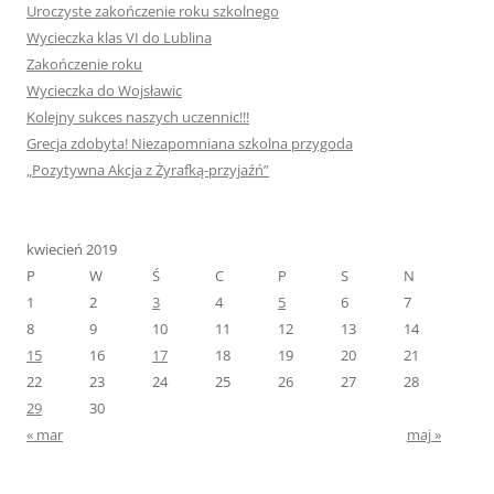
Uroczyste zakończenie roku szkolnego
Wycieczka klas VI do Lublina
Zakończenie roku
Wycieczka do Wojsławic
Kolejny sukces naszych uczennic!!!
Grecja zdobyta! Niezapomniana szkolna przygoda
„Pozytywna Akcja z Żyrafką-przyjaźń”
kwiecień 2019
P
W
Ś
C
P
S
N
1
2
3
4
5
6
7
8
9
10
11
12
13
14
15
16
17
18
19
20
21
22
23
24
25
26
27
28
29
30
« mar
maj »