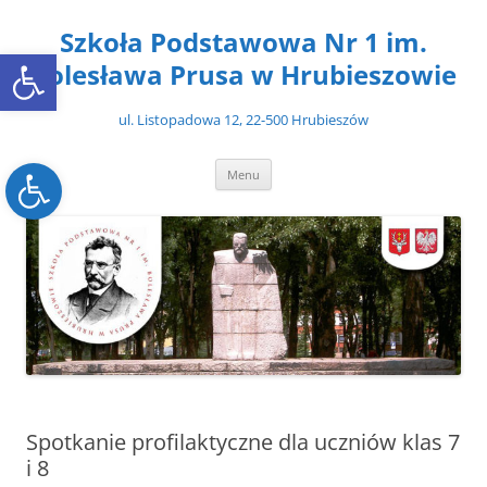
Przejdź
do
Szkoła Podstawowa Nr 1 im.
treści
Open toolbar
Bolesława Prusa w Hrubieszowie
ul. Listopadowa 12, 22-500 Hrubieszów
Open toolbar
Menu
Spotkanie profilaktyczne dla uczniów klas 7
i 8