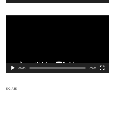
Odtwarzacz
video
00:00
03:01
DOJAZD