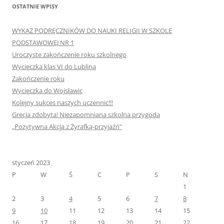
OSTATNIE WPISY
WYKAZ PODRĘCZNIKÓW DO NAUKI RELIGII W SZKOLE
PODSTAWOWEJ NR 1
Uroczyste zakończenie roku szkolnego
Wycieczka klas VI do Lublina
Zakończenie roku
Wycieczka do Wojsławic
Kolejny sukces naszych uczennic!!!
Grecja zdobyta! Niezapomniana szkolna przygoda
„Pozytywna Akcja z Żyrafką-przyjaźń”
styczeń 2023
P
W
Ś
C
P
S
N
1
2
3
4
5
6
7
8
9
10
11
12
13
14
15
16
17
18
19
20
21
22