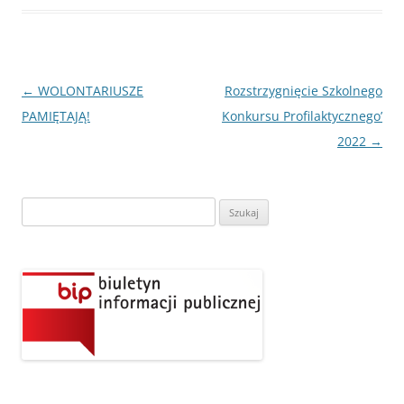
Nawigacja
←
WOLONTARIUSZE
Rozstrzygnięcie Szkolnego
wpisu
PAMIĘTAJĄ!
Konkursu Profilaktycznego’
2022
→
Szukaj: