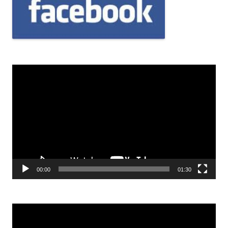
Odtwarzacz
video
00:00
01:30
Odtwarzacz
video