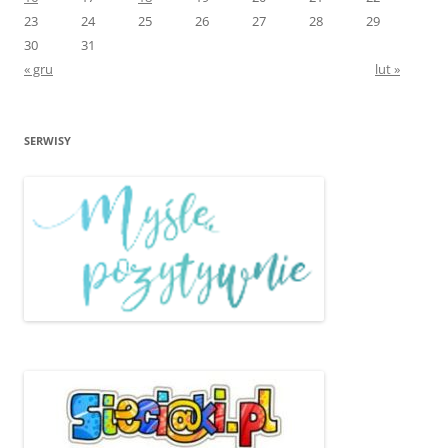
23
24
25
26
27
28
29
30
31
« gru
lut »
SERWISY