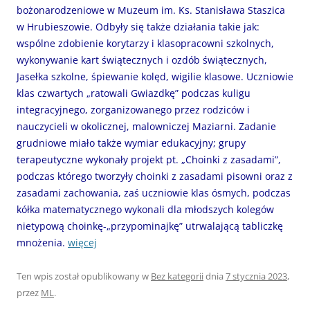
bożonarodzeniowe w Muzeum im. Ks. Stanisława Staszica
w Hrubieszowie. Odbyły się także działania takie jak:
wspólne zdobienie korytarzy i klasopracowni szkolnych,
wykonywanie kart świątecznych i ozdób świątecznych,
Jasełka szkolne, śpiewanie kolęd, wigilie klasowe. Uczniowie
klas czwartych „ratowali Gwiazdkę” podczas kuligu
integracyjnego, zorganizowanego przez rodziców i
nauczycieli w okolicznej, malowniczej Maziarni. Zadanie
grudniowe miało także wymiar edukacyjny; grupy
terapeutyczne wykonały projekt pt. „Choinki z zasadami”,
podczas którego tworzyły choinki z zasadami pisowni oraz z
zasadami zachowania, zaś uczniowie klas ósmych, podczas
kółka matematycznego wykonali dla młodszych kolegów
nietypową choinkę-„przypominajkę” utrwalającą tabliczkę
mnożenia.
więcej
Ten wpis został opublikowany w
Bez kategorii
dnia
7 stycznia 2023
,
przez
ML
.