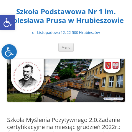
Przejdź
do
Szkoła Podstawowa Nr 1 im.
treści
Open toolbar
Bolesława Prusa w Hrubieszowie
ul. Listopadowa 12, 22-500 Hrubieszów
Open toolbar
Menu
Szkoła Myślenia Pozytywnego 2.0.Zadanie
certyfikacyjne na miesiąc grudzień 2022r.: