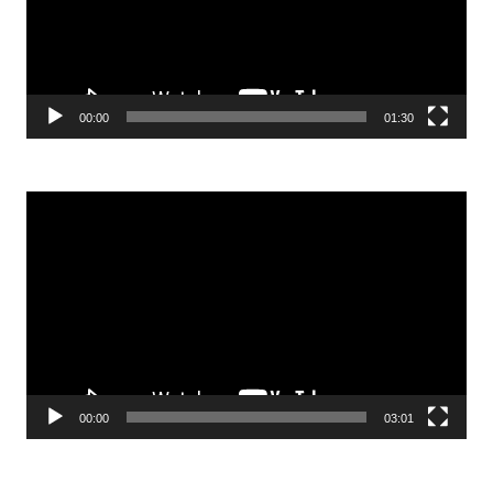
00:00
01:30
Odtwarzacz
video
00:00
03:01