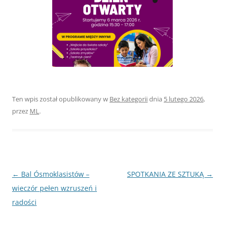
Ten wpis został opublikowany w
Bez kategorii
dnia
5 lutego 2026
,
przez
ML
.
Nawigacja
←
Bal Ósmoklasistów –
SPOTKANIA ZE SZTUKĄ
→
wpisu
wieczór pełen wzruszeń i
radości