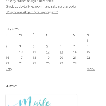
Kolejny sukces naszych uczennic!!!
Grecja zdobyta! Niezapomniana szkolna przygoda
„Pozytywna Akcja z Żyrafką-przyjaźń”
luty 2026
P
W
Ś
C
P
S
N
1
2
3
4
5
6
7
8
9
10
11
12
13
14
15
16
17
18
19
20
21
22
23
24
25
26
27
28
« sty
mar »
SERWISY