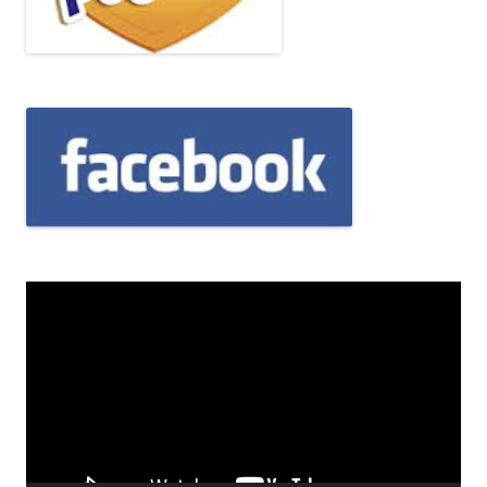
Odtwarzacz
video