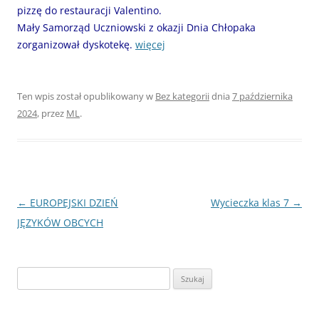
pizzę do restauracji Valentino.
Mały Samorząd Uczniowski z okazji Dnia Chłopaka
zorganizował dyskotekę.
więcej
Ten wpis został opublikowany w
Bez kategorii
dnia
7 października
2024
,
przez
ML
.
Nawigacja
←
EUROPEJSKI DZIEŃ
Wycieczka klas 7
→
wpisu
JĘZYKÓW OBCYCH
Szukaj: