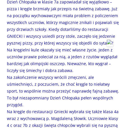
Dzień Chłopaka w klasie 7a zapowiadał się wyjątkowo –
pizza i kręgle brzmiały jak przepis na świetną zabawę. Już
na początku wychowawczyni miała problem z policzeniem
wszystkich uczniów, którzy magicznie znikali i pojawiali się
przy drzwiach szkoły. Kiedy dotarliśmy do restauracji
GNIECKI i wszyscy usiedli przy stole, zaczęło się jedzenie
pysznej pizzy, przy której wszyscy się objedli do syta
Na kręgielni kule okazały się mieć własne życie. Jeden z
uczniów prawie poleciał za nią, a jeden z rzutów wyglądał
bardziej jak olimpijski oszczep. Nieważne, kto wygrał –
liczyły się śmiechy i dobra zabawa.
Na zakończenie wszyscy wrócili zmęczeni, ale
uśmiechnięci, z poczuciem, że choć kręgle to niełatwy
sport, to wspólnie można przeżyć naprawdę fajną zabawę.
To był niezapomniany Dzień Chłopaka pełen wspólnych
przygód.
Na kręgle do restauracji Gniecki wybrała się także klasa 4a
wraz z wychowawcą p. Magdaleną Słowik. Uczniowie klasy
4 c oraz 7b z okazji święta chłopców wybrali się na pyszną