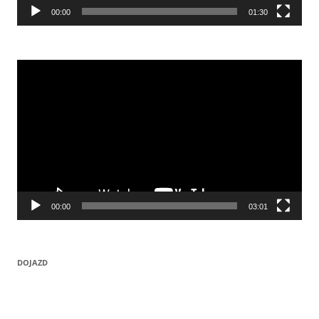
00:00
01:30
Odtwarzacz
video
00:00
03:01
DOJAZD