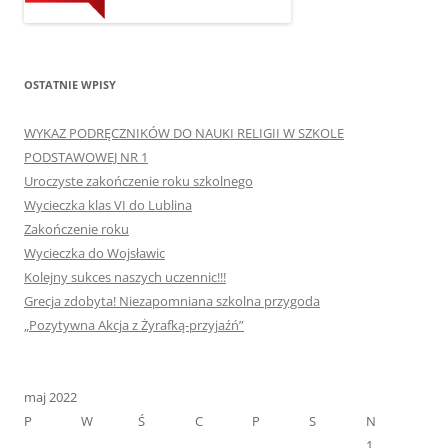
OSTATNIE WPISY
WYKAZ PODRĘCZNIKÓW DO NAUKI RELIGII W SZKOLE
PODSTAWOWEJ NR 1
Uroczyste zakończenie roku szkolnego
Wycieczka klas VI do Lublina
Zakończenie roku
Wycieczka do Wojsławic
Kolejny sukces naszych uczennic!!!
Grecja zdobyta! Niezapomniana szkolna przygoda
„Pozytywna Akcja z Żyrafką-przyjaźń”
maj 2022
P
W
Ś
C
P
S
N
1