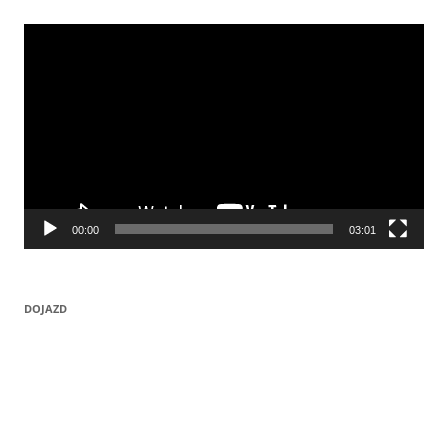
Odtwarzacz
video
00:00
03:01
DOJAZD