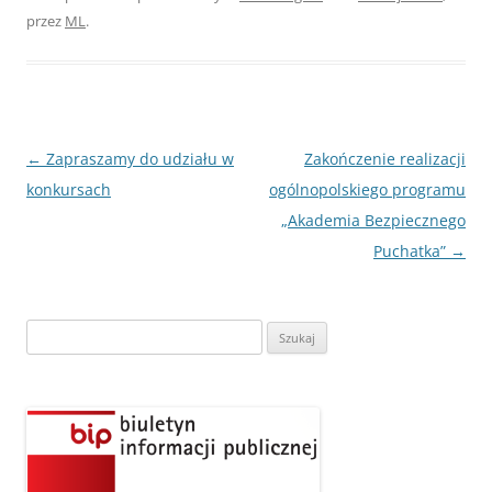
przez
ML
.
Nawigacja
←
Zapraszamy do udziału w
Zakończenie realizacji
wpisu
konkursach
ogólnopolskiego programu
„Akademia Bezpiecznego
Puchatka”
→
Szukaj: