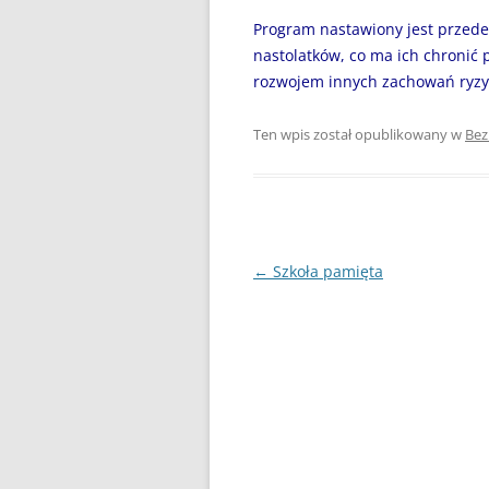
DZIEŃ BEZ PAPIEROSA”
Program nastawiony jest przede 
80. ROCZNICA ZBRODNI
nastolatków, co ma ich chronić
KATYŃSKIEJ
rozwojem innych zachowań ryz
AKADEMIA BEZPIECZNEGO
Ten wpis został opublikowany w
Bez
PUCHATKA
AKCJA EDUKACYJNA „DZIECI
UCZĄ RODZICÓW”
ANDRZEJKI
Nawigacja
←
Szkoła pamięta
wpisu
ANTYMINA – PROFILAKTYKA Z
PASJĄ
APLIKACJA PROTEGO SAFE –
WIADOMOŚĆ DLA RODZICÓW
BEZPIECZNY POWRÓT DO
SZKOŁY