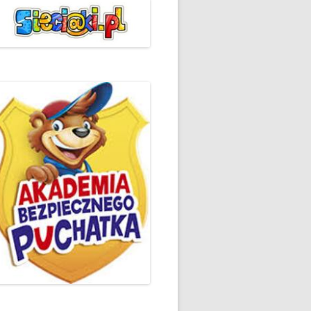
ŻYCZLIWOŚCI I POZDROWIEŃ
PODSUMOWANIE DZIAŁAŃ
„KLUBU ORTOGRAFFITI” -2019
 – LIST
EUROPEJSKI TYDZIEŃ
ŚWIADOMOŚCI DYSLEKSJI
'2019
BP
DZIEŃ BEZPIECZNEGO
INTERNETU ’2020
SZKOLNY DZIEŃ PROFILAKTYKI
W SP NR 1 W HRUBIESZOWIE –
2019
ZAKOŃCZENIE VIII EDYCJI
DANIE
WARSZTATÓW „MĄDRZY
ESIĄC
RODZICE”
EMAT: