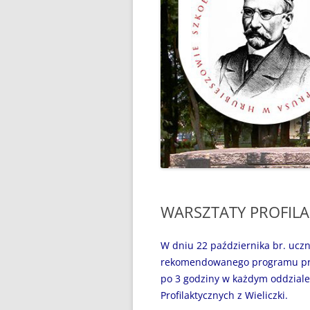
“WAKACJE Z GIGANTAMI”,
CZYLI DARMOWE LEKCJE
PROGRAMOWANIA
„BEZPIECZNI NAD WODĄ”
„CZYTANIE JEST PRZYGODĄ”
„MÓJ SPORTOWY WYCZYN” –
GŁOSUJEMY!
„MY, PIERWSZA BRYGADA…”
WARSZTATY PROFILA
100 ROCZNICA URODZIN JANA
PAWŁA II
W dniu 22 października br. uczni
31 MAJA 2024R. – ŚWIATOWY
rekomendowanego programu profil
DZIEŃ BEZ PAPIEROSA
po 3 godziny w każdym oddziale
Profilaktycznych z Wieliczki.
31.05.2020R. „ŚWIATOWY