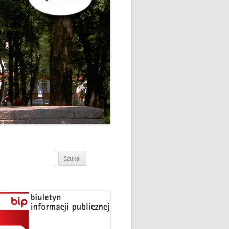
CH
DZIEŃ OTWARTY PORADNI
PSYCHOLOGICZNO-
PEDAGOGICZNEJ W
DO
HRUBIESZOWIE
LNA
RAZ „
EGO
SPOSÓB NA ORTOGRAFIĘ W
„KLUBIE ORTOGRAFFITI”
ASISTY
SZKOŁA MYŚLENIA
MŁODZI MODELARZE Z UKS
POZYTYWNEGO’2019
ASZEJ
„JEDYNKA” NA ZAWODACH
Y NA
WODOWE
TARGI EDUKACJI I PRACY
VII EDYCJA WARSZTATÓW
W GRODKOWIE
„MĄDRZY RODZICE” – 2019
ukaj:
.
UKS „JEDYNKA” NA 84
ZAKOŃCZENIE PROGRAMU
MISTRZOSTWA POLSKI
„PRZYJACIELE ZIPPIEGO”
JUNIORÓW W KROŚNIE – 2019
ŚWIATOWY DZIEŃ KSIĄŻKI W
TRZY MEDALE Z PUCHARU
CIE
„KLUBIE ORTOGRAFFITI” -2019
POLSKI W GLIWICACH – 2019