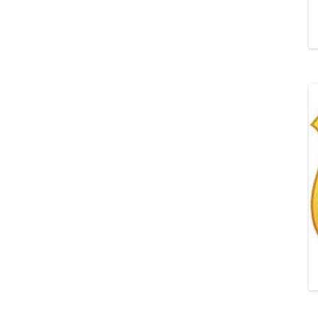
„POZYTYWNA AKCJA Z
ŻYRAFKĄ-PRZYJAŹŃ”
„PROGRAM DLA SZKÓŁ”
DO RODZICÓW
„PRZEPROWADZKA” M
„ROSYJSKIE ŁAMAŃCE
JĘZYKOWE”
„SPOTKANIE Z
SIENKIEWICZEM”
„SZKOŁA MYŚLENIA
POZYTYWNEGO 2.0″ZA
CERTYFIKACYJNE NA MI
PAŹDZIERNIK 2022R.T
JAK ROZWIJAĆ