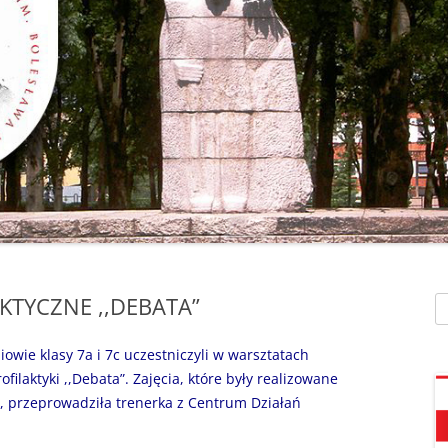
SZAFEK SZKOLNY
ZARZĄDZENIA
” UMIEM PŁYWAĆ”
SU
ZDALNE NAUCZANIE
„BEZPIECZNA DROGA 
STOŁÓWKA SZKO
SZKOŁY Z MRÓWKĄ” O
SEKRETARIAT – KONTAKT
AKADEMIA BEZPIECZN
ŚWIETLICA
PUCHATKA”
DZWONKI
EGZAMIN ÓSMOKL
„BEZPIECZNI W SIECI”
KALENDARZ ROKU
SZKOLNEGO 2025/2026
ORLIK 2019
„CO SĄDZĄ DZIECI O N
SZKOLE…” ZAPRASZAM
RODO
KLAUZULA INFORMACYJNA –
DORADZTWO ZA
DZIEŃ OTWARTY!
FACEBOOK
KTYCZNE ,,DEBATA”
Sz
INFORMATYKA, ZAJ
„CZYTAM NA 7”
POLITYKA PRYWATNOŚCI
KOMPUTEROWE
owie klasy 7a i 7c uczestniczyli w warsztatach
„DZIECI -DZIECIOM”
aktyki ,,Debata”. Zajęcia, które były realizowane
, przeprowadziła trenerka z Centrum Działań
„ESCAPEROOM W ŚWIE
HARRYEGO POTTERA”