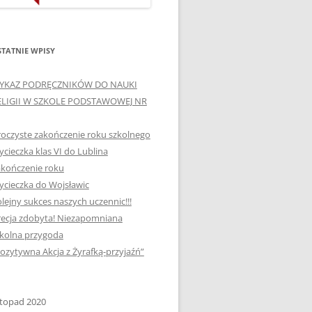
ORTOGRAFICZNE „DWA
Ą”
OGNIE” W „KLUBIE
WCE
ORTOGRAFFITI”
TATNIE WPISY
„TYDZIEŃ MEDIACJI” I
YKAZ PODRĘCZNIKÓW DO NAUKI
OTKANIA
„MIĘDZYNARODOWY DZIEŃ
ELIGII W SZKOLE PODSTAWOWEJ NR
MEDIACJI”
oczyste zakończenie roku szkolnego
AJĘCIA W
NAGRODA W KONKURSIE NA
cieczka klas VI do Lublina
„SZKOLNE KLUBY LIDERÓW
kończenie roku
MYŚLENIA POZYTYWNEGO”
! „
cieczka do Wojsławic
DLA JEDYNKI
lejny sukces naszych uczennic!!!
SPOTKANIA Z PODRÓŻNIKIEM
ecja zdobyta! Niezapomniana
-2019
kolna przygoda
:-)
ozytywna Akcja z Żyrafką-przyjaźń”
NAGRODA W
E LATO
OGÓLNOPOLSKIM
KONKURSIE „MIĘDZY
stopad 2020
P DO
MARZENIEM A PLANEM”