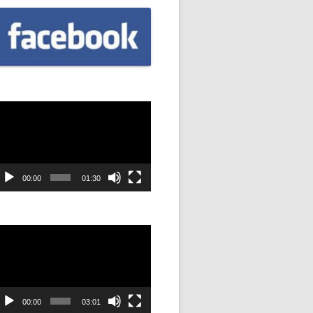
CZNIÓW
DOWAĆ
.
DANIE
dtwarzacz
ideo
SYJNOŚĆ
ANIE Z
00:00
01:30
STAN”
dtwarzacz
ideo
M
ANIE W
SZKOŁA
00:00
03:01