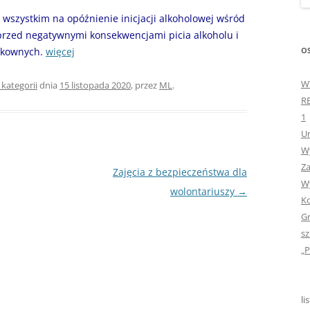
„GDYBYM BYŁA KSIĄŻK
wszystkim na opóźnienie inicjacji alkoholowej wśród
 przed negatywnymi konsekwencjami picia alkoholu i
„HISTORIA W POCZTÓ
OS
ykownych.
więcej
ZAMKNIĘTA”
W
 kategorii
dnia
15 listopada 2020
,
przez
ML
.
„HOLA ESPAÑA!” – SP
R
INFORMACYJE
1
Ur
„JA I MOJA KLASA” – Z
Wy
KLASACH PIERWSZYCH
Za
Zajęcia z bezpieczeństwa dla
„JAK POWSTAJE PLOTKA
Wy
wolontariuszy
→
Ko
„JEDYNECZKA”
Gr
sz
„JEDYNECZKA” NA LATO 
„P
„JEDYNECZKA” WYDANI
2021
li
„KODOWANIE – WSTĘ