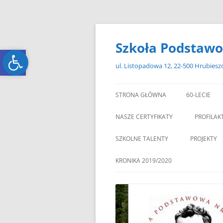
Przejdź
do
treści
Szkoła Podstawo
Open toolbar
Open toolbar
ul. Listopadowa 12, 22-500 Hrubies
STRONA GŁÓWNA
60-LECIE
NASZE CERTYFIKATY
PROFILAK
SZKOLNE TALENTY
PROJEKTY
ERASMUS+
KRONIKA 2019/2020
ZAGRANIC
„MIKOŁAJKOWY ZAWRÓT
PAMI
GŁOWY”
„W GRUDNIOWY DZIEŃ”