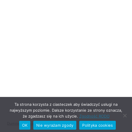
Ta strona korzysta z ciasteczek aby świadczyć usługi na
najwyższym poziomie. Dalsze korzystanie ze strony oznacza,
że zgadzasz się na ich użycie.
Zgodność RODO
Dumnie wspierane przez WordPress
OK
Nie wyrażam zgody
Polityka cookies