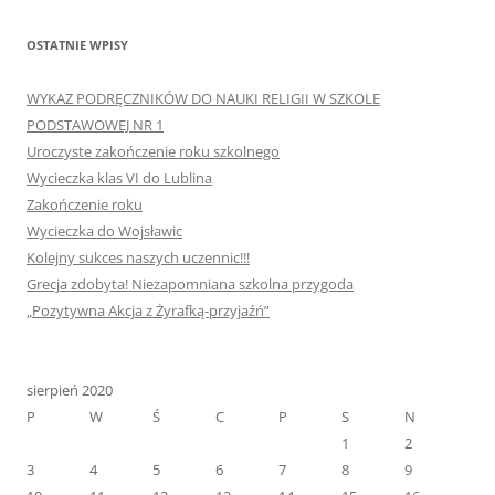
OSTATNIE WPISY
WYKAZ PODRĘCZNIKÓW DO NAUKI RELIGII W SZKOLE
PODSTAWOWEJ NR 1
Uroczyste zakończenie roku szkolnego
Wycieczka klas VI do Lublina
Zakończenie roku
Wycieczka do Wojsławic
Kolejny sukces naszych uczennic!!!
Grecja zdobyta! Niezapomniana szkolna przygoda
„Pozytywna Akcja z Żyrafką-przyjaźń”
sierpień 2020
P
W
Ś
C
P
S
N
1
2
3
4
5
6
7
8
9