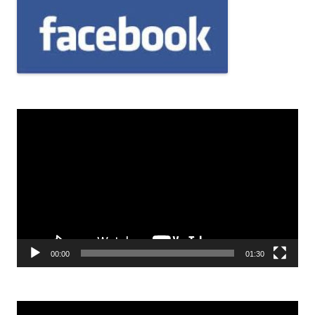
Odtwarzacz
video
00:00
01:30
Odtwarzacz
video