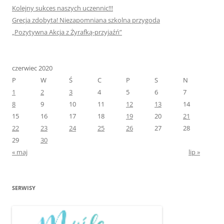
Kolejny sukces naszych uczennic!!!
Grecja zdobyta! Niezapomniana szkolna przygoda
„Pozytywna Akcja z Żyrafką-przyjaźń”
czerwiec 2020
P
W
Ś
C
P
S
N
1
2
3
4
5
6
7
8
9
10
11
12
13
14
15
16
17
18
19
20
21
22
23
24
25
26
27
28
29
30
« maj
lip »
SERWISY