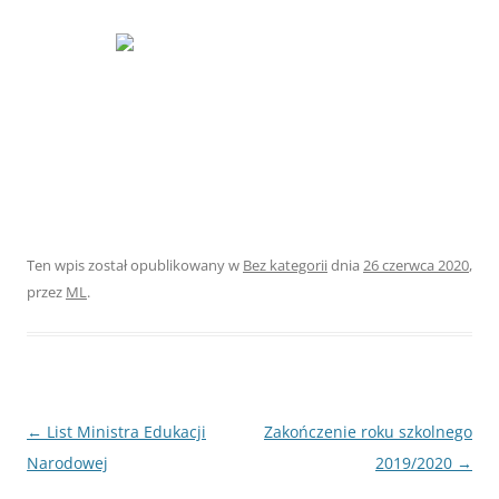
Ten wpis został opublikowany w
Bez kategorii
dnia
26 czerwca 2020
,
przez
ML
.
Nawigacja
←
List Ministra Edukacji
Zakończenie roku szkolnego
wpisu
Narodowej
2019/2020
→