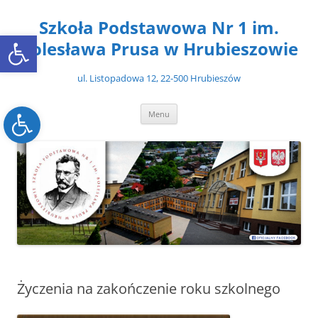
Przejdź
do
Szkoła Podstawowa Nr 1 im.
treści
Open toolbar
Bolesława Prusa w Hrubieszowie
ul. Listopadowa 12, 22-500 Hrubieszów
Open toolbar
Menu
Życzenia na zakończenie roku szkolnego