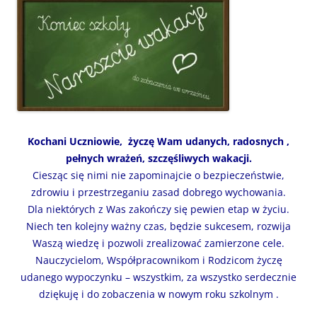
Kochani Uczniowie, życzę Wam udanych, radosnych ,
pełnych wrażeń, szczęśliwych wakacji.
Ciesząc się nimi nie zapominajcie o bezpieczeństwie,
zdrowiu i przestrzeganiu zasad dobrego wychowania.
Dla niektórych z Was zakończy się pewien etap w życiu.
Niech ten kolejny ważny czas, będzie sukcesem, rozwija
Waszą wiedzę i pozwoli zrealizować zamierzone cele.
Nauczycielom, Współpracownikom i Rodzicom życzę
udanego wypoczynku – wszystkim, za wszystko serdecznie
dziękuję i do zobaczenia w nowym roku szkolnym .