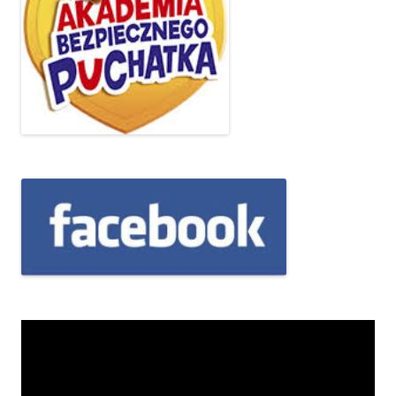
Odtwarzacz
video