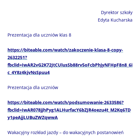
Dyrektor szkoły
Edyta Kucharska
Prezentacja dla uczniów klas 8
https://biteable.com/watch/zakoczenie-klasa-8-copy-
2632251?
fbclid=IwAR2vG2K72JtCUlusSb88rv5oFcbPhjyNFHpF8n8_6i
c_4Y8z4kjvNsSpuu4
Prezentacja dla uczniów
https://biteable.com/watch/podsumowanie-2633586?
fbclid=IwAR078jjhPyg1ALHurfacY6bZJR4oezu4t_M2Kq6TD
y1peAjjLUBuZWZqwwA
Wakacyjny rozkład jazdy – do wakacyjnych postanowień