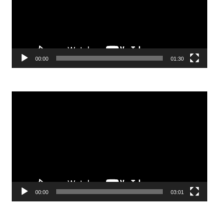
00:00
01:30
Odtwarzacz
video
00:00
03:01