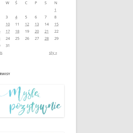
W
Ś
C
P
S
N
1
ŚWIATOWY DZIEŃ BEZ
3
4
5
6
7
8
ZKOLE”
PAPIEROSA
10
11
12
13
14
15
EMI”
WARSZTATY PROFILAKTYCZNE
6
17
18
19
20
21
22
„PROFILAKTYKA NA START”
3
24
25
26
27
28
29
0
31
WSPÓŁPRACA MEDIATORÓW
is
sty »
ZE SZKOLNEGO KLUBU
MEDIATORA ZE
ITEKCI
ŚRODOWISKIEM LOKALNYM
ERWISY
O”
MIĘDZYNARODOWY DZIEŃ
KACH”
PRAW DZIECKA Z UNICEF
PROJEKT „MYŚLĘ
POZYTYWNIE” II PÓŁROCZE
2018/2019
ŚWIATOWY DZIEŃ
ZNA”