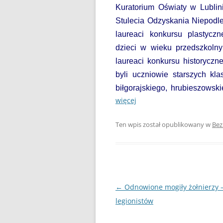
DZIEŃ BEZ PAPIEROSA”
Kuratorium Oświaty w Lubli
Stulecia Odzyskania Niepodleg
80. ROCZNICA ZBRODNI
laureaci konkursu plastycz
KATYŃSKIEJ
dzieci w wieku przedszkolny
AKADEMIA BEZPIECZNEGO
laureaci konkursu historyczn
PUCHATKA
byli uczniowie starszych kl
biłgorajskiego, hrubieszows
AKCJA EDUKACYJNA „DZIECI
więcej
UCZĄ RODZICÓW”
ANDRZEJKI
Ten wpis został opublikowany w
Bez
ANTYMINA – PROFILAKTYKA Z
PASJĄ
APLIKACJA PROTEGO SAFE –
WIADOMOŚĆ DLA RODZICÓW
Nawigacja
←
Odnowione mogiły żołnierzy 
wpisu
legionistów
BEZPIECZNY POWRÓT DO
SZKOŁY