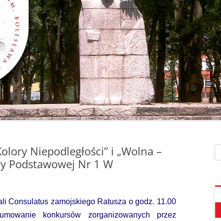
SZAFEK SZKOLNY
ZARZĄDZENIA
” UMIEM PŁYWAĆ”
SU
ZDALNE NAUCZANIE
„BEZPIECZNA DROGA 
STOŁÓWKA SZKO
SZKOŁY Z MRÓWKĄ” O
SEKRETARIAT – KONTAKT
AKADEMIA BEZPIECZN
ŚWIETLICA
PUCHATKA”
DZWONKI
EGZAMIN ÓSMOKL
„BEZPIECZNI W SIECI”
KALENDARZ ROKU
SZKOLNEGO 2025/2026
ORLIK 2019
„CO SĄDZĄ DZIECI O N
SZKOLE…” ZAPRASZAM
RODO
KLAUZULA INFORMACYJNA –
DORADZTWO ZA
DZIEŃ OTWARTY!
FACEBOOK
olory Niepodległości” i „Wolna –
Sz
INFORMATYKA, ZAJ
„CZYTAM NA 7”
oły Podstawowej Nr 1 W
POLITYKA PRYWATNOŚCI
KOMPUTEROWE
„DZIECI -DZIECIOM”
„ESCAPEROOM W ŚWIE
ali Consulatus zamojskiego Ratusza o godz. 11.00
HARRYEGO POTTERA”
sumowanie konkursów zorganizowanych przez