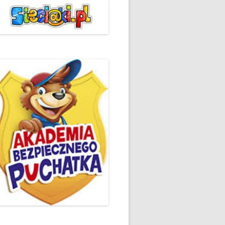
ŻYCZLIWOŚCI I POZDROWIEŃ
PODSUMOWANIE DZIAŁAŃ
„KLUBU ORTOGRAFFITI” -2019
 – LIST
EUROPEJSKI TYDZIEŃ
ŚWIADOMOŚCI DYSLEKSJI
'2019
BP
DZIEŃ BEZPIECZNEGO
INTERNETU ’2020
SZKOLNY DZIEŃ PROFILAKTYKI
W SP NR 1 W HRUBIESZOWIE –
2019
ZAKOŃCZENIE VIII EDYCJI
DANIE
WARSZTATÓW „MĄDRZY
ESIĄC
RODZICE”
EMAT: