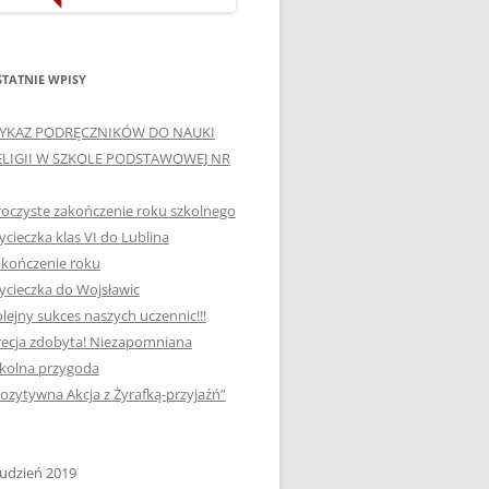
ORTOGRAFICZNE „DWA
Ą”
OGNIE” W „KLUBIE
WCE
ORTOGRAFFITI”
TATNIE WPISY
„TYDZIEŃ MEDIACJI” I
YKAZ PODRĘCZNIKÓW DO NAUKI
OTKANIA
„MIĘDZYNARODOWY DZIEŃ
ELIGII W SZKOLE PODSTAWOWEJ NR
MEDIACJI”
oczyste zakończenie roku szkolnego
AJĘCIA W
NAGRODA W KONKURSIE NA
cieczka klas VI do Lublina
„SZKOLNE KLUBY LIDERÓW
kończenie roku
MYŚLENIA POZYTYWNEGO”
! „
cieczka do Wojsławic
DLA JEDYNKI
lejny sukces naszych uczennic!!!
SPOTKANIA Z PODRÓŻNIKIEM
ecja zdobyta! Niezapomniana
-2019
kolna przygoda
:-)
ozytywna Akcja z Żyrafką-przyjaźń”
NAGRODA W
E LATO
OGÓLNOPOLSKIM
KONKURSIE „MIĘDZY
udzień 2019
P DO
MARZENIEM A PLANEM”