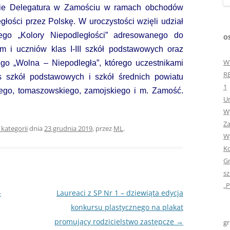
nie Delegatura w Zamościu w ramach obchodów
„GDYBYM BYŁA KSIĄŻK
łości przez Polskę. W uroczystości wzięli udział
„HISTORIA W POCZTÓ
nego „Kolory Niepodległości” adresowanego do
OS
ZAMKNIĘTA”
m i uczniów klas I-III szkół podstawowych oraz
W
ego „Wolna – Niepodległa”, którego uczestnikami
„HOLA ESPAÑA!” – SP
R
as szkół podstawowych i szkół średnich powiatu
INFORMACYJE
1
kiego, tomaszowskiego, zamojskiego i m. Zamość.
Ur
„JA I MOJA KLASA” – Z
Wy
KLASACH PIERWSZYCH
Za
 kategorii
dnia
23 grudnia 2019
,
przez
ML
.
„JAK POWSTAJE PLOTKA
Wy
Ko
„JEDYNECZKA”
Gr
sz
„JEDYNECZKA” NA LATO 
„P
–
Laureaci z SP Nr 1 – dziewiąta edycja
„JEDYNECZKA” WYDANI
konkursu plastycznego na plakat
2021
promujący rodzicielstwo zastępcze
→
gr
„KODOWANIE – WSTĘ