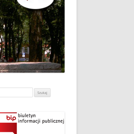
CH
DZIEŃ OTWARTY PORADNI
PSYCHOLOGICZNO-
PEDAGOGICZNEJ W
DO
HRUBIESZOWIE
LNA
RAZ „
EGO
SPOSÓB NA ORTOGRAFIĘ W
„KLUBIE ORTOGRAFFITI”
ASISTY
SZKOŁA MYŚLENIA
MŁODZI MODELARZE Z UKS
POZYTYWNEGO’2019
ASZEJ
„JEDYNKA” NA ZAWODACH
Y NA
WODOWE
TARGI EDUKACJI I PRACY
VII EDYCJA WARSZTATÓW
W GRODKOWIE
„MĄDRZY RODZICE” – 2019
ukaj:
.
UKS „JEDYNKA” NA 84
ZAKOŃCZENIE PROGRAMU
MISTRZOSTWA POLSKI
„PRZYJACIELE ZIPPIEGO”
JUNIORÓW W KROŚNIE – 2019
ŚWIATOWY DZIEŃ KSIĄŻKI W
TRZY MEDALE Z PUCHARU
CIE
„KLUBIE ORTOGRAFFITI” -2019
POLSKI W GLIWICACH – 2019