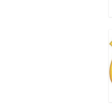
„POZYTYWNA AKCJA Z
ŻYRAFKĄ-PRZYJAŹŃ”
„PROGRAM DLA SZKÓŁ”
DO RODZICÓW
„PRZEPROWADZKA” M
„ROSYJSKIE ŁAMAŃCE
JĘZYKOWE”
„SPOTKANIE Z
SIENKIEWICZEM”
„SZKOŁA MYŚLENIA
POZYTYWNEGO 2.0″ZA
CERTYFIKACYJNE NA MI
PAŹDZIERNIK 2022R.T
JAK ROZWIJAĆ