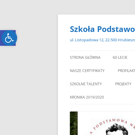
Przejdź
do
treści
Szkoła Podstawo
Open toolbar
Open toolbar
ul. Listopadowa 12, 22-500 Hrubies
STRONA GŁÓWNA
60-LECIE
NASZE CERTYFIKATY
PROFILAK
SZKOLNE TALENTY
PROJEKTY
ERASMUS+
KRONIKA 2019/2020
ZAGRANIC
„MIKOŁAJKOWY ZAWRÓT
PAMI
GŁOWY”
„W GRUDNIOWY DZIEŃ”