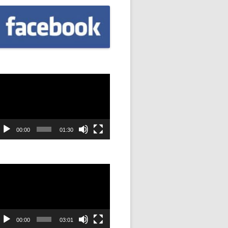
CZNIÓW
DOWAĆ
.
DANIE
dtwarzacz
ideo
SYJNOŚĆ
ANIE Z
00:00
01:30
STAN”
dtwarzacz
ideo
M
ANIE W
SZKOŁA
00:00
03:01