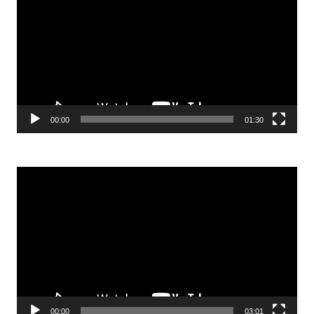
00:00
01:30
Odtwarzacz
video
00:00
03:01