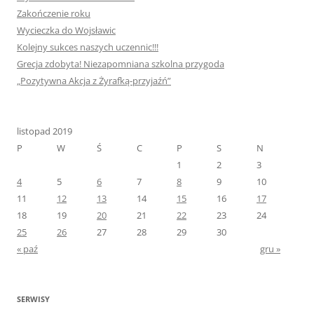
Zakończenie roku
Wycieczka do Wojsławic
Kolejny sukces naszych uczennic!!!
Grecja zdobyta! Niezapomniana szkolna przygoda
„Pozytywna Akcja z Żyrafką-przyjaźń”
listopad 2019
P
W
Ś
C
P
S
N
1
2
3
4
5
6
7
8
9
10
11
12
13
14
15
16
17
18
19
20
21
22
23
24
25
26
27
28
29
30
« paź
gru »
SERWISY