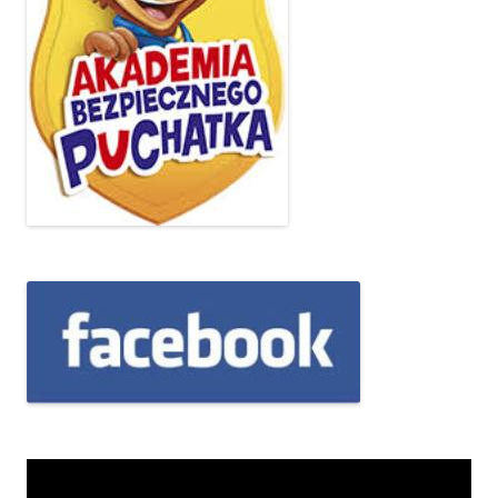
Odtwarzacz
video