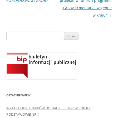
wpisu
PORZĄDKOWALI GROBY
projektu w ramach programu
„Groby i cmentarze wojenne
w kraju”
→
Szukaj:
OSTATNIE WPISY
WYKAZ PODRĘCZNIKÓW DO NAUKI RELIGII W SZKOLE
PODSTAWOWEJ NR 1