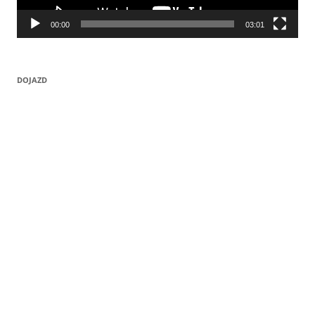
00:00
03:01
DOJAZD