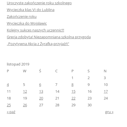
Uroczyste zakończenie roku szkolnego
Wycieczka klas VI do Lublina
Zakończenie roku
Wycieczka do Wojsławic
Kolejny sukces naszych uczennic!!!
Grecja zdobyta! Niezapomniana szkolna przygoda
„Pozytywna Akcja z Żyrafką-przyjaźń”
listopad 2019
P
W
Ś
C
P
S
N
1
2
3
4
5
6
7
8
9
10
11
12
13
14
15
16
17
18
19
20
21
22
23
24
25
26
27
28
29
30
« paź
gru »